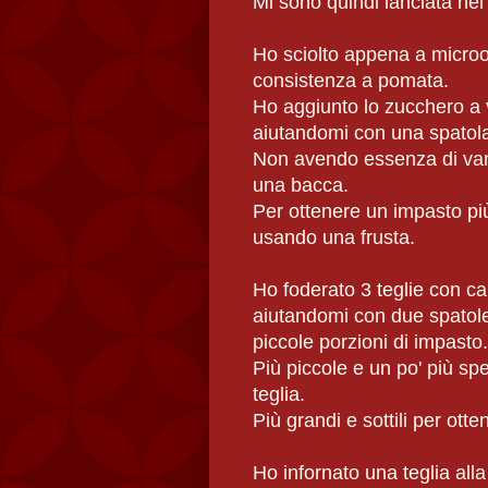
Mi sono quindi lanciata nel 
Ho sciolto appena a microon
consistenza a pomata.
Ho aggiunto lo zucchero a v
aiutandomi con una spatol
Non avendo essenza di van
una bacca.
Per ottenere un impasto più
usando una frusta.
Ho foderato 3 teglie con car
aiutandomi con due spatole
piccole porzioni di impasto.
Più piccole e un po' più spe
teglia.
Più grandi e sottili per otte
Ho infornato una teglia alla