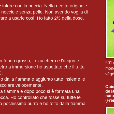
intere con la buccia. Nella ricetta originale
nocciole senza pelle. Non avendo voglia di
are a usarle così. Ho fatto 2/3 della dose.
a fondo grosso, lo zucchero e l'acqua e
501 r
ro a immersione ho aspettato che il tutto
mond
C.
végé
imo dalla fiamma e aggiunto tutte insieme le
scolare velocemente.
Cuis
a fiamma e dopo poco si è formata una
de l
natu
ecca. Ho controllato che fosse su tutte le
(Fre
to pochissimo burro e ho tolto dalla fiamma.