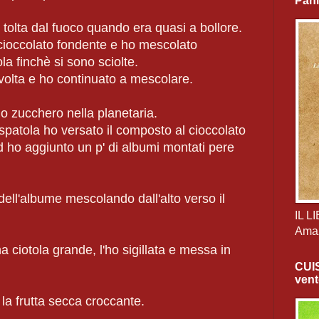
Pani
 tolta dal fuoco quando era quasi a bollore.
 cioccolato fondente e ho mescolato
a finchè si sono sciolte.
a volta e ho continuato a mescolare.
o zucchero nella planetaria.
patola ho versato il composto al cioccolato
d ho aggiunto un p' di albumi montati pere
dell'albume mescolando dall'alto verso il
IL L
Ama
 ciotola grande, l'ho sigillata e messa in
CUI
vent
la frutta secca croccante.