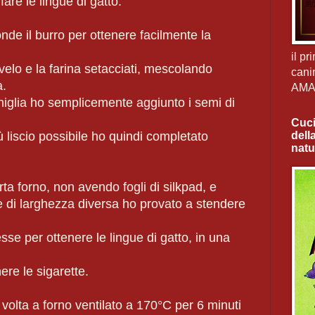
fare le lingue di gatto.
de il burro per ottenere facilmente la
il pr
elo e la farina setacciati, mescolando
cani
a.
AM
iglia ho semplicemente aggiunto i semi di
Cuci
dell
 liscio possibile ho quindi completato
natu
ta forno, non avendo fogli di silkpad, e
 di larghezza diversa ho provato a stendere
sse per ottenere le lingue di gatto, in una
nere le sigarette.
 volta a forno ventilato a 170°C per 6 minuti