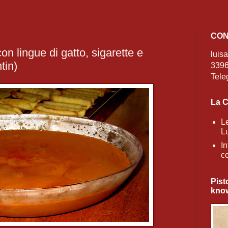
CONT
n lingue di gatto, sigarette e
luis
tin)
3396
Tele
La C
L
Lu
I
c
Pist
know