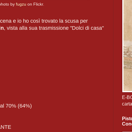
 photo by
fugzu
on Flickr.
 cena e io ho così trovato la scusa per
in
, vista alla sua trasmissione "Dolci di casa"
E-B
cart
 al 70% (64%)
Pist
Cono
ANTE