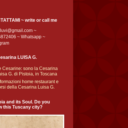
ATTAMI ~ write or call me
aluvi@gmail.com ~
872406 ~ Whatsapp ~
gram
esarina LUISA G.
e Cesarine: sono la Cesarina
isa G. di Pistoia, in Toscana
nformazioni home restaurant e
orsi della Cesarina Luisa G.
oia and its Soul. Do you
 this Tuscany city?